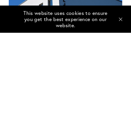
This website uses cookies to ensure
you get the best experience on our
website.
Följ med till Familjens hus i
Trelleborg
maj 30, 2022
Tidigare i år kunde vi berätta att vi förvärvat det
nyligen färdigställda Familjens hus i Anderslöv, i
Trelleborgs kommun. Familjens hus samlar många
olika verksamheter i samma hus. Här finns
förskola, äldreboende, en familjecentral med
öppen förskola, mödrahälsovård, barnhälsovård
och socialrådgivning, vårdcentral och bibliotek i
samma fastighet.